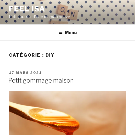
Aller
FEEL ISA
au
Petit journal d'une maman active
contenu
principal
Menu
CATÉGORIE : DIY
PUBLIÉ
17 MARS 2021
LE
Petit gommage maison