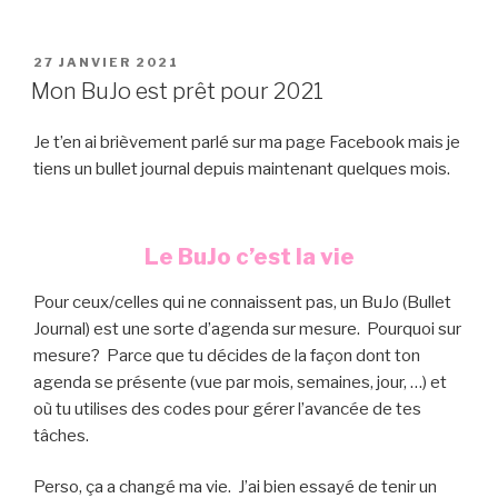
PUBLIÉ
27 JANVIER 2021
LE
Mon BuJo est prêt pour 2021
Je t’en ai brièvement parlé sur ma page Facebook mais je
tiens un bullet journal depuis maintenant quelques mois.
Le BuJo c’est la vie
Pour ceux/celles qui ne connaissent pas, un BuJo (Bullet
Journal) est une sorte d’agenda sur mesure. Pourquoi sur
mesure? Parce que tu décides de la façon dont ton
agenda se présente (vue par mois, semaines, jour, …) et
où tu utilises des codes pour gérer l’avancée de tes
tâches.
Perso, ça a changé ma vie. J’ai bien essayé de tenir un