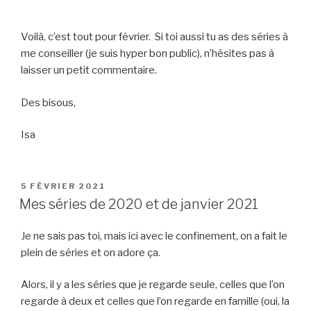
Voilà, c’est tout pour février. Si toi aussi tu as des séries à
me conseiller (je suis hyper bon public), n’hésites pas à
laisser un petit commentaire.
Des bisous,
Isa
PUBLIÉ
5 FÉVRIER 2021
LE
Mes séries de 2020 et de janvier 2021
Je ne sais pas toi, mais ici avec le confinement, on a fait le
plein de séries et on adore ça.
Alors, il y a les séries que je regarde seule, celles que l’on
regarde à deux et celles que l’on regarde en famille (oui, la