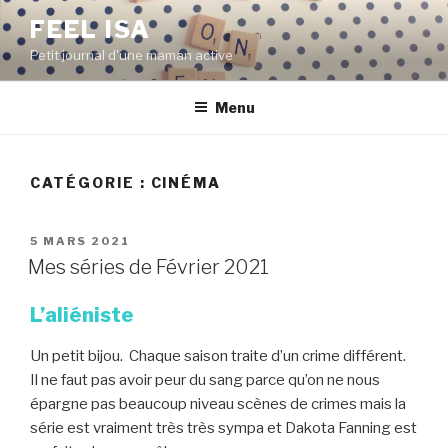
Aller
FEEL ISA
au
Petit journal d'une maman active
contenu
principal
Menu
CATÉGORIE : CINÉMA
PUBLIÉ
5 MARS 2021
LE
Mes séries de Février 2021
L’aliéniste
Un petit bijou. Chaque saison traite d’un crime différent.
Il ne faut pas avoir peur du sang parce qu’on ne nous
épargne pas beaucoup niveau scènes de crimes mais la
série est vraiment très très sympa et Dakota Fanning est