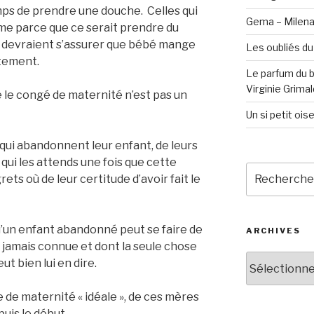
emps de prendre une douche. Celles qui
Gema – Milen
mme parce que ce serait prendre du
es devraient s’assurer que bébé mange
Les oubliés du
ctement.
Le parfum du bo
Virginie Grimal
ue le congé de maternité n’est pas un
Un si petit oi
 qui abandonnent leur enfant, de leurs
e qui les attends une fois que cette
Recherche
rets où de leur certitude d’avoir fait le
pour
:
qu’un enfant abandonné peut se faire de
ARCHIVES
’a jamais connue et dont la seule chose
Archives
ut bien lui en dire.
le de maternité « idéale », de ces mères
puis le début.