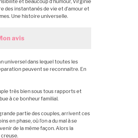
sibilité et beaucoup d’humour, Virginie
vre des instantanés de vie et d’amour et
rmes. Une histoire universelle.
Mon avis
an universel dans lequel toutes les
éparation peuvent se reconnaitre. En
ple très bien sous tous rapports et
ibue à ce bonheur familial.
ande partie des couples, arrivent ces
ns en phase, où l’on a du mal à se
’avenir de la même façon. Alors la
e creuse.