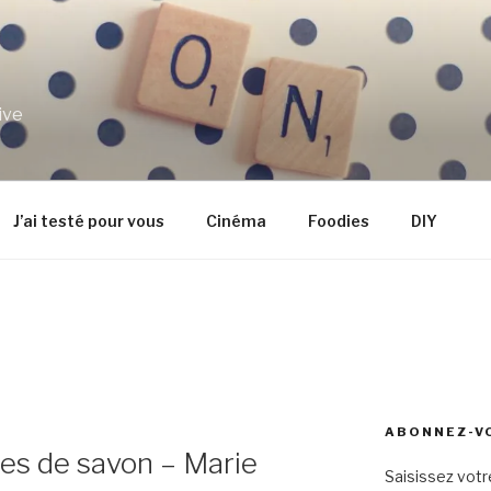
ive
J’ai testé pour vous
Cinéma
Foodies
DIY
ABONNEZ-VO
lles de savon – Marie
Saisissez votr