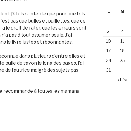
L
M
lant, j’étais contente que pour une fois
’est pas que bulles et paillettes, que ce
 a le droit de rater, que les erreurs sont
3
4
n’a pas à tout assumer seule. J’ai
10
11
s le livre justes et résonnantes.
17
18
econnue dans plusieurs d’entre elles et
24
25
ite bulle de savon le long des pages, j’ai
re de l’autrice malgré des sujets pas
31
« Fév
t je recommande à toutes les mamans