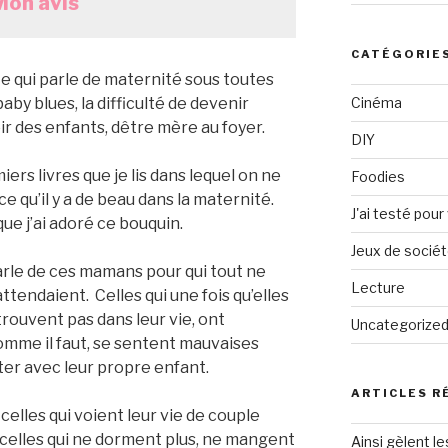
Mon avis
CATÉGORIE
e qui parle de maternité sous toutes
aby blues, la difficulté de devenir
Cinéma
oir des enfants, dêtre mère au foyer.
DIY
ers livres que je lis dans lequel on ne
Foodies
e qu’il y a de beau dans la maternité.
J'ai testé pour
 que j’ai adoré ce bouquin.
Jeux de socié
 parle de ces mamans pour qui tout ne
Lecture
ttendaient. Celles qui une fois qu’elles
rouvent pas dans leur vie, ont
Uncategorize
comme il faut, se sentent mauvaises
er avec leur propre enfant.
ARTICLES R
à celles qui voient leur vie de couple
 celles qui ne dorment plus, ne mangent
Ainsi gèlent le