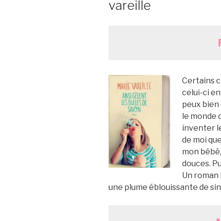
vareille
Certains c
celui-ci en
peux bien
le monde 
inventer l
de moi que
mon bébé, 
douces. Pu
Un roman 
une plume éblouissante de sinc