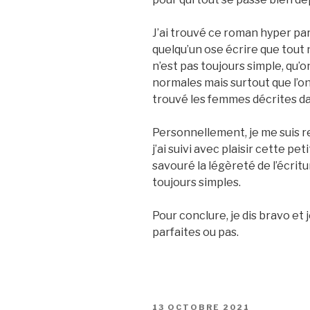
J’ai trouvé ce roman hyper par
quelqu’un ose écrire que tout n
n’est pas toujours simple, qu’on
normales mais surtout que l’on 
trouvé les femmes décrites dan
Personnellement, je me suis r
j’ai suivi avec plaisir cette pet
savouré la légèreté de l’écritu
toujours simples.
Pour conclure, je dis bravo e
parfaites ou pas.
PUBLIÉ
13 OCTOBRE 2021