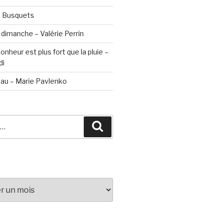
a Busquets
 dimanche – Valérie Perrin
nheur est plus fort que la pluie –
di
seau – Marie Pavlenko
Recherche