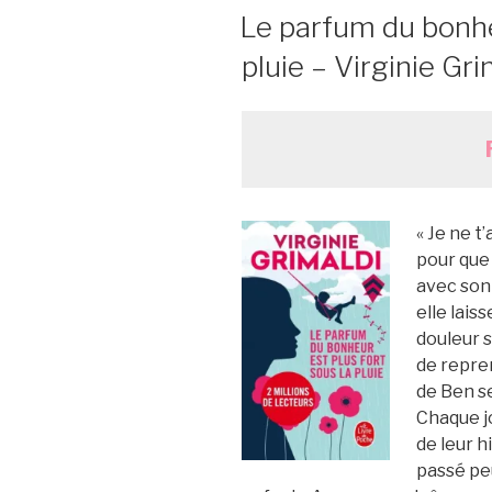
LE
Le parfum du bonheu
pluie – Virginie Gri
« Je ne t’
pour que 
avec son 
elle lais
douleur s
de repren
de Ben se
Chaque jo
de leur h
passé peu