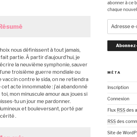
abonner à ce b
chaque nouvel 
A
Résumé
d
r
e
s
hoix nous définissent à tout jamais,
s
 fait partie. À partir d’aujourd’hui, je
e
 écrire la neuvième symphonie, sauver
e
d’une troisième guerre mondiale ou
MÉTA
-
e vaccin contre le sida, on ne retiendra
m
 cet acte innommable : j’ai abandonné
Inscription
a
toi, mon minuscule amour aux joues si
i
Connexion
isses-tu un jour me pardonner.
l
lumineux et bouleversant, porté par
Flux
RSS
des a
érité .
RSS
des comm
Site de Word