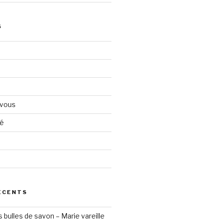
S
 vous
té
d
ÉCENTS
s bulles de savon – Marie vareille