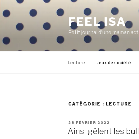
Aller
au
FEEL ISA
contenu
principal
Petit journal d'une maman act
Lecture
Jeux de société
CATÉGORIE : LECTURE
PUBLIÉ
28 FÉVRIER 2022
LE
Ainsi gèlent les bu