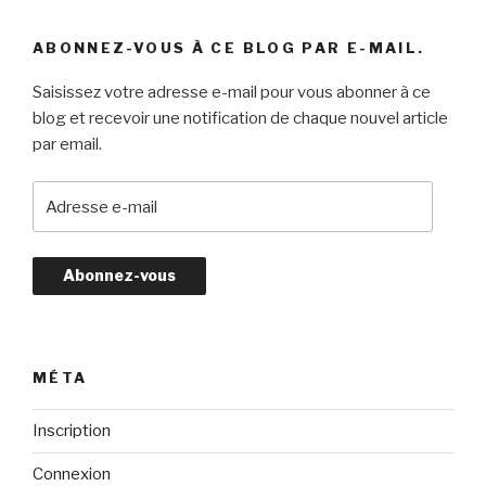
ABONNEZ-VOUS À CE BLOG PAR E-MAIL.
Saisissez votre adresse e-mail pour vous abonner à ce
blog et recevoir une notification de chaque nouvel article
par email.
A
d
r
e
s
s
e
e
MÉTA
-
m
Inscription
a
Connexion
i