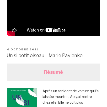
PUBLIÉ
6 OCTOBRE 2021
LE
Un si petit oiseau – Marie Pavlenko
Résumé
Après un accident de voiture qui l’a
laissée meurtrie, Abigail rentre
chez elle. Elle ne voit plus