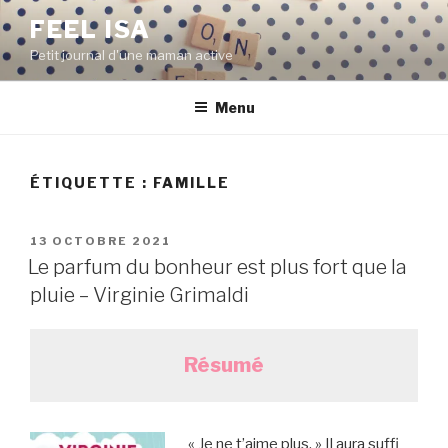
Aller
FEEL ISA
au
Petit journal d'une maman active
contenu
principal
Menu
ÉTIQUETTE : FAMILLE
PUBLIÉ
13 OCTOBRE 2021
LE
Le parfum du bonheur est plus fort que la
pluie – Virginie Grimaldi
Résumé
« Je ne t’aime plus. » Il aura suffi