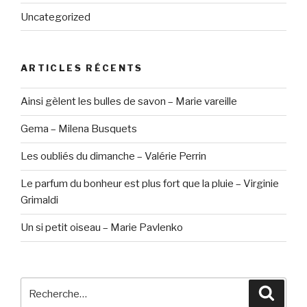
Uncategorized
ARTICLES RÉCENTS
Ainsi gèlent les bulles de savon – Marie vareille
Gema – Milena Busquets
Les oubliés du dimanche – Valérie Perrin
Le parfum du bonheur est plus fort que la pluie – Virginie
Grimaldi
Un si petit oiseau – Marie Pavlenko
Recherche
Reche
pour