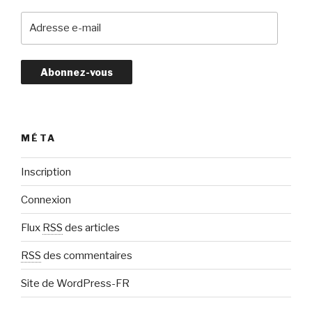
A
d
r
e
s
s
e
e
MÉTA
-
m
Inscription
a
Connexion
i
l
Flux
RSS
des articles
RSS
des commentaires
Site de WordPress-FR