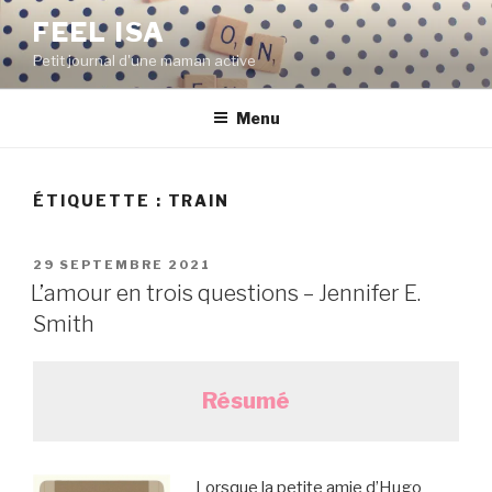
Aller
FEEL ISA
au
Petit journal d'une maman active
contenu
principal
Menu
ÉTIQUETTE : TRAIN
PUBLIÉ
29 SEPTEMBRE 2021
LE
L’amour en trois questions – Jennifer E.
Smith
Résumé
Lorsque la petite amie d’Hugo