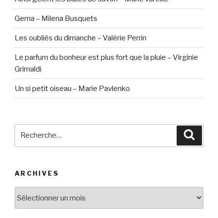
Gema – Milena Busquets
Les oubliés du dimanche – Valérie Perrin
Le parfum du bonheur est plus fort que la pluie – Virginie
Grimaldi
Un si petit oiseau – Marie Pavlenko
Recherche
Reche
pour
:
ARCHIVES
Archives