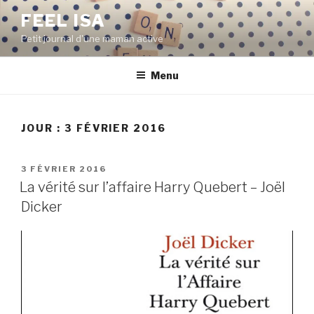
Aller
FEEL ISA
au
Petit journal d'une maman active
contenu
principal
Menu
JOUR : 3 FÉVRIER 2016
PUBLIÉ
3 FÉVRIER 2016
LE
La vérité sur l’affaire Harry Quebert – Joël
Dicker