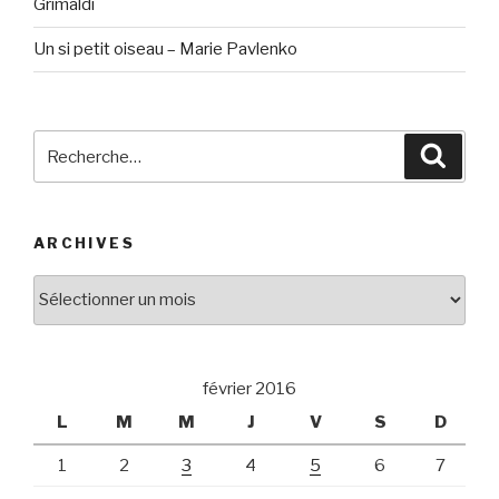
Grimaldi
Un si petit oiseau – Marie Pavlenko
Recherche
Reche
pour
:
ARCHIVES
Archives
février 2016
L
M
M
J
V
S
D
1
2
3
4
5
6
7