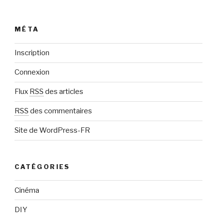
s
e
e
MÉTA
-
m
Inscription
a
Connexion
i
l
Flux
RSS
des articles
RSS
des commentaires
Site de WordPress-FR
CATÉGORIES
Cinéma
DIY