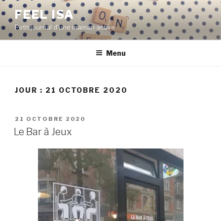
Aller
FEEL ISA
au
Petit journal d'une maman active
contenu
principal
Menu
JOUR : 21 OCTOBRE 2020
PUBLIÉ
21 OCTOBRE 2020
LE
Le Bar à Jeux