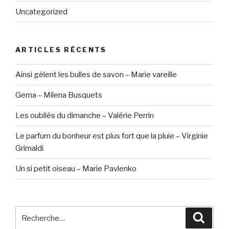
Uncategorized
ARTICLES RÉCENTS
Ainsi gèlent les bulles de savon – Marie vareille
Gema – Milena Busquets
Les oubliés du dimanche – Valérie Perrin
Le parfum du bonheur est plus fort que la pluie – Virginie
Grimaldi
Un si petit oiseau – Marie Pavlenko
Recherche
Reche
pour