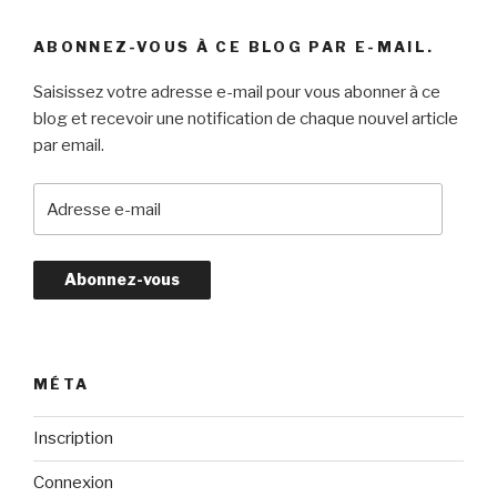
ABONNEZ-VOUS À CE BLOG PAR E-MAIL.
Saisissez votre adresse e-mail pour vous abonner à ce
blog et recevoir une notification de chaque nouvel article
par email.
A
d
r
e
s
s
e
e
MÉTA
-
m
Inscription
a
Connexion
i