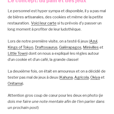
Le concept: du pain et des jeux
Le personnel est hyper sympa et disponible, il y a pas mal
de bières artisanales, des cookies et même de la petite
restauration.
Voici leur carte
si tu prévois d’y passer un
long moment à profiter de leur ludothèque.
Lors de notre première visite, on a testé 6 jeux (
Azul
,
Kings of Tokyo
,
Draftosaurus
,
Galèrapagos
,
Minivilles
et
Little Town
) dont on nous a expliqué les règles autour
d’un cookie et d’un café, la grande classe!
La deuxième fois, on était en amoureux et on a décidé de
tester pas mal de jeux à deux (
Kahuna
,
Agricola
,
Okiya
et
Onitama
).
Attention gros coup de cœur pour les deux en photo (
je
dois me faire une note mentale afin de t’en parler dans
un prochain post
)