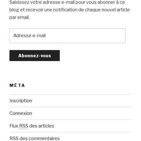
Saisissez votre adresse e-mail pour vous abonner à ce
blog et recevoir une notification de chaque nouvel article
par email.
A
d
r
e
s
s
e
e
MÉTA
-
m
Inscription
a
Connexion
i
l
Flux
RSS
des articles
RSS
des commentaires