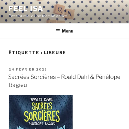
Aller
FEEL ISA
au
Petit journal d'une maman active
contenu
principal
Menu
ÉTIQUETTE : LISEUSE
PUBLIÉ
24 FÉVRIER 2021
LE
Sacrées Sorcières – Roald Dahl & Pénélope
Bagieu