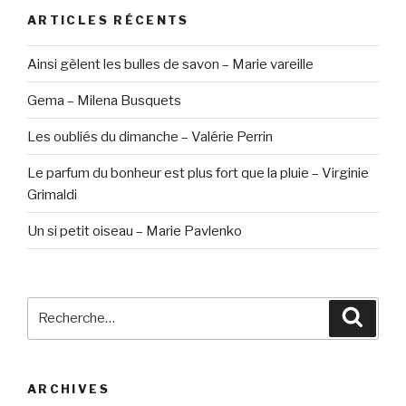
ARTICLES RÉCENTS
Ainsi gèlent les bulles de savon – Marie vareille
Gema – Milena Busquets
Les oubliés du dimanche – Valérie Perrin
Le parfum du bonheur est plus fort que la pluie – Virginie
Grimaldi
Un si petit oiseau – Marie Pavlenko
Recherche
Reche
pour
:
ARCHIVES