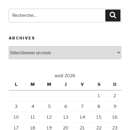
Recherche
Reche
pour
:
ARCHIVES
Archives
août 2026
L
M
M
J
V
S
D
1
2
3
4
5
6
7
8
9
10
11
12
13
14
15
16
17
18
19
20
21
22
23