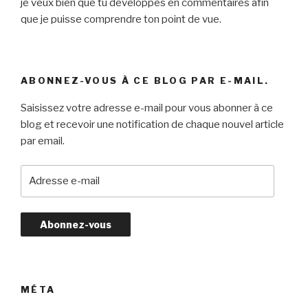
je veux bien que tu développes en commentaires afin
que je puisse comprendre ton point de vue.
ABONNEZ-VOUS À CE BLOG PAR E-MAIL.
Saisissez votre adresse e-mail pour vous abonner à ce
blog et recevoir une notification de chaque nouvel article
par email.
A
d
r
e
s
s
e
e
MÉTA
-