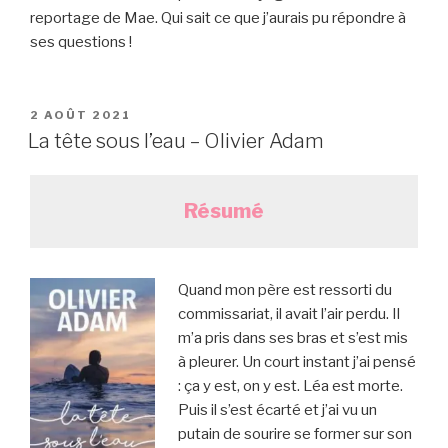
reportage de Mae. Qui sait ce que j’aurais pu répondre à
ses questions !
PUBLIÉ
2 AOÛT 2021
LE
La tête sous l’eau – Olivier Adam
Résumé
Quand mon père est ressorti du
commissariat, il avait l’air perdu. Il
m’a pris dans ses bras et s’est mis
à pleurer. Un court instant j’ai pensé
: ça y est, on y est. Léa est morte.
Puis il s’est écarté et j’ai vu un
putain de sourire se former sur son