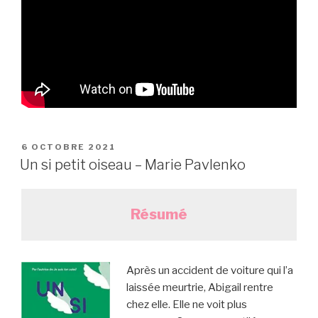
PUBLIÉ
6 OCTOBRE 2021
LE
Un si petit oiseau – Marie Pavlenko
Résumé
Après un accident de voiture qui l’a
laissée meurtrie, Abigail rentre
chez elle. Elle ne voit plus