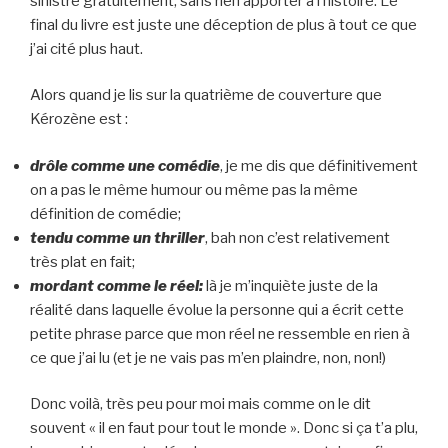
sinistre gratuitement, sans rien apporter à l’histoire. Le
final du livre est juste une déception de plus à tout ce que
j’ai cité plus haut.
Alors quand je lis sur la quatrième de couverture que
Kérozène est :
drôle comme une comédie
, je me dis que définitivement
on a pas le même humour ou même pas la même
définition de comédie;
tendu comme un thriller
, bah non c’est relativement
très plat en fait;
mordant comme le réel:
là je m’inquiète juste de la
réalité dans laquelle évolue la personne qui a écrit cette
petite phrase parce que mon réel ne ressemble en rien à
ce que j’ai lu (et je ne vais pas m’en plaindre, non, non!)
Donc voilà, très peu pour moi mais comme on le dit
souvent « il en faut pour tout le monde ». Donc si ça t’a plu,