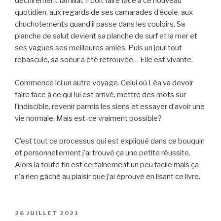
déchirement familial. Il doit faire face à ce nouveau
quotidien, aux regards de ses camarades d’école, aux
chuchotements quand il passe dans les couloirs. Sa
planche de salut devient sa planche de surf et la mer et
ses vagues ses meilleures amies. Puis un jour tout
rebascule, sa soeur a été retrouvée… Elle est vivante.
Commence ici un autre voyage. Celui où Léa va devoir
faire face à ce qui lui est arrivé, mettre des mots sur
l’indiscible, revenir parmis les siens et essayer d’avoir une
vie normale. Mais est-ce vraiment possible?
C’est tout ce processus qui est expliqué dans ce bouquin
et personnellement j’ai trouvé ça une petite réussite.
Alors la toute fin est certainement un peu facile mais ça
n’a rien gâché au plaisir que j’ai éprouvé en lisant ce livre.
PUBLIÉ
26 JUILLET 2021