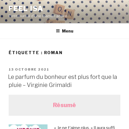
Aller
FEEL ISA
au
Petit journal d'une maman active
contenu
principal
Menu
ÉTIQUETTE : ROMAN
PUBLIÉ
13 OCTOBRE 2021
LE
Le parfum du bonheur est plus fort que la
pluie – Virginie Grimaldi
Résumé
« Je ne t’aime plus. » Il aura suffi