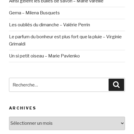
Ainsi gèlent les bulles de savon – Marie vareille
Gema – Milena Busquets
Les oubliés du dimanche – Valérie Perrin
Le parfum du bonheur est plus fort que la pluie – Virginie
Grimaldi
Un si petit oiseau – Marie Pavlenko
Recherche
Reche
pour
:
ARCHIVES
Archives