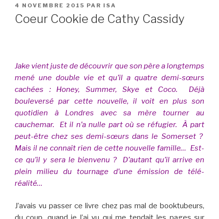
PUBLIÉ
4 NOVEMBRE 2015
PAR
ISA
LE
Coeur Cookie de Cathy Cassidy
Jake vient juste de découvrir que son père a longtemps
mené une double vie et qu’il a quatre demi-sœurs
cachées : Honey, Summer, Skye et Coco. Déjà
bouleversé par cette nouvelle, il voit en plus son
quotidien à Londres avec sa mère tourner au
cauchemar. Et il n’a nulle part où se réfugier. À part
peut-être chez ses demi-sœurs dans le Somerset ?
Mais il ne connaît rien de cette nouvelle famille… Est-
ce qu’il y sera le bienvenu ? D’autant qu’il arrive en
plein milieu du tournage d’une émission de télé-
réalité…
J’avais vu passer ce livre chez pas mal de booktubeurs,
du coup, quand je l’ai vu qui me tendait les pages sur