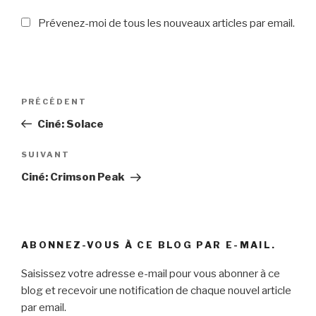
Prévenez-moi de tous les nouveaux articles par email.
Navigation
PRÉCÉDENT
Article
de
précédent
Ciné: Solace
l’article
SUIVANT
Article
suivant
Ciné: Crimson Peak
ABONNEZ-VOUS À CE BLOG PAR E-MAIL.
Saisissez votre adresse e-mail pour vous abonner à ce
blog et recevoir une notification de chaque nouvel article
par email.