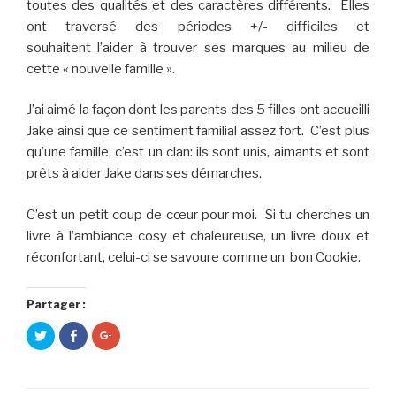
toutes des qualités et des caractères différents. Elles
ont traversé des périodes +/- difficiles et
souhaitent l’aider à trouver ses marques au milieu de
cette « nouvelle famille ».
J’ai aimé la façon dont les parents des 5 filles ont accueilli
Jake ainsi que ce sentiment familial assez fort. C’est plus
qu’une famille, c’est un clan: ils sont unis, aimants et sont
prêts à aider Jake dans ses démarches.
C’est un petit coup de cœur pour moi. Si tu cherches un
livre à l’ambiance cosy et chaleureuse, un livre doux et
réconfortant, celui-ci se savoure comme un bon Cookie.
Partager :
C
C
C
l
l
l
i
i
i
q
q
q
u
u
u
e
e
e