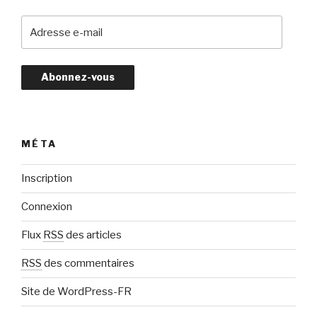
A
d
r
e
s
s
e
e
MÉTA
-
m
Inscription
a
Connexion
i
l
Flux
RSS
des articles
RSS
des commentaires
Site de WordPress-FR