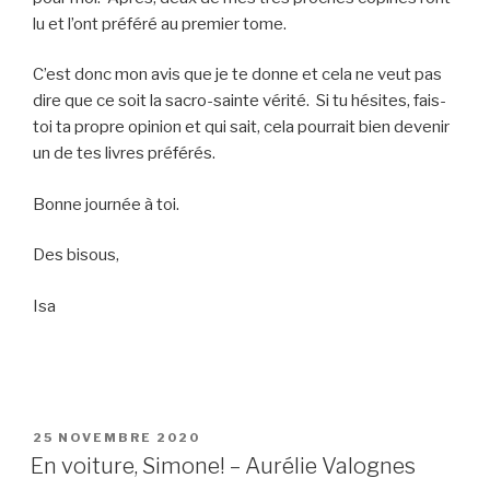
lu et l’ont préféré au premier tome.
C’est donc mon avis que je te donne et cela ne veut pas
dire que ce soit la sacro-sainte vérité. Si tu hésites, fais-
toi ta propre opinion et qui sait, cela pourrait bien devenir
un de tes livres préférés.
Bonne journée à toi.
Des bisous,
Isa
PUBLIÉ
25 NOVEMBRE 2020
LE
En voiture, Simone! – Aurélie Valognes