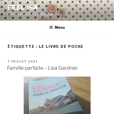
Aller
FEEL ISA
au
Petit journal d'une maman active
contenu
principal
Menu
ÉTIQUETTE : LE LIVRE DE POCHE
PUBLIÉ
7 JUILLET 2021
LE
Famille parfaite – Lisa Gardner