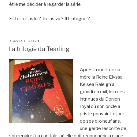
être me décider à regarder la série.
Et toi tu l’as lu ? Tu l’as vu ? Il t’intrigue ?
PUBLIÉ
7 AVRIL 2021
LE
La trilogie du Tearling
Après la mort de sa
mère la Reine Elyssa,
Kelsea Raleigh a
grandi en exil, loin des
intrigues du Donjon
royal où son oncle a
pris le pouvoir. Le jour
de ses dix-neuf ans,
une garde l’escorte de
son repaire à la capitale, où elle doit reconquérir la place