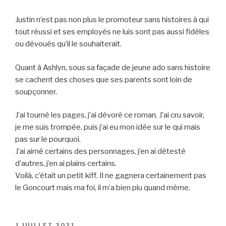
Justin n’est pas non plus le promoteur sans histoires à qui
tout réussi et ses employés ne luis sont pas aussi fidèles
ou dévoués qu’il le souhaiterait.
Quant à Ashlyn, sous sa façade de jeune ado sans histoire
se cachent des choses que ses parents sont loin de
soupçonner.
J’ai tourné les pages, j’ai dévoré ce roman. J’ai cru savoir,
je me suis trompée, puis j’ai eu mon idée sur le qui mais
pas sur le pourquoi.
J’ai aimé certains des personnages, j’en ai détesté
d’autres, j’en ai plains certains.
Voilà, c’était un petit kiff. Il ne gagnera certainement pas
le Goncourt mais ma foi, il m’a bien plu quand même.
PUBLIÉ
1 JUILLET 2021