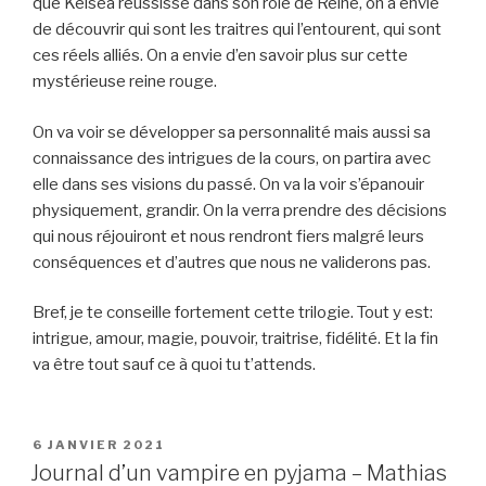
que Kelsea réussisse dans son rôle de Reine, on a envie
de découvrir qui sont les traitres qui l’entourent, qui sont
ces réels alliés. On a envie d’en savoir plus sur cette
mystérieuse reine rouge.
On va voir se développer sa personnalité mais aussi sa
connaissance des intrigues de la cours, on partira avec
elle dans ses visions du passé. On va la voir s’épanouir
physiquement, grandir. On la verra prendre des décisions
qui nous réjouiront et nous rendront fiers malgré leurs
conséquences et d’autres que nous ne validerons pas.
Bref, je te conseille fortement cette trilogie. Tout y est:
intrigue, amour, magie, pouvoir, traitrise, fidélité. Et la fin
va être tout sauf ce à quoi tu t’attends.
PUBLIÉ
6 JANVIER 2021
LE
Journal d’un vampire en pyjama – Mathias