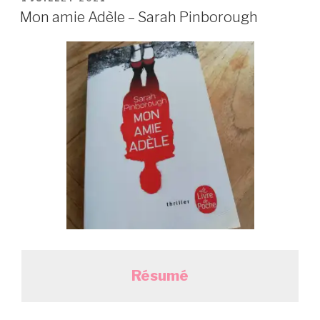
LE
Mon amie Adèle – Sarah Pinborough
Résumé