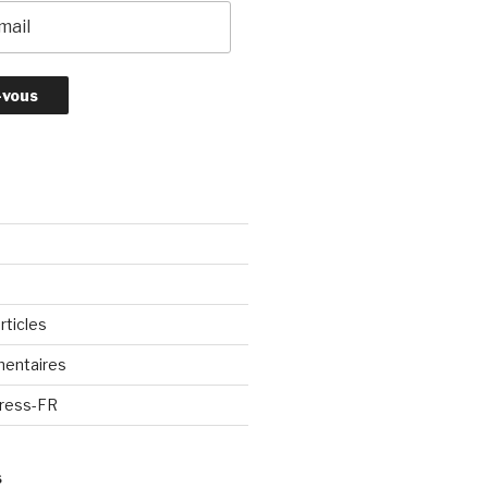
rticles
entaires
Press-FR
S