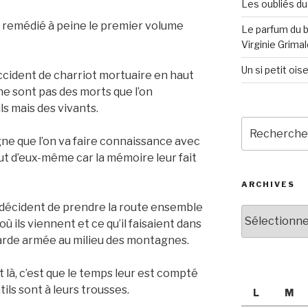
Les oubliés du
 remédié à peine le premier volume
Le parfum du bo
Virginie Grimal
Un si petit oi
cident de charriot mortuaire en haut
e sont pas des morts que l’on
s mais des vivants.
Recherche
pour
ne que l’on va faire connaissance avec
:
ut d’eux-même car la mémoire leur fait
ARCHIVES
s décident de prendre la route ensemble
Archives
’où ils viennent et ce qu’il faisaient dans
arde armée au milieu des montagnes.
 là, c’est que le temps leur est compté
ils sont à leurs trousses.
L
M