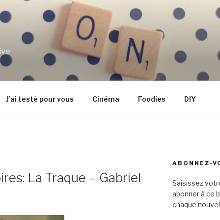
ive
J’ai testé pour vous
Cinéma
Foodies
DIY
ABONNEZ-VO
res: La Traque – Gabriel
Saisissez votr
abonner à ce b
chaque nouvel 