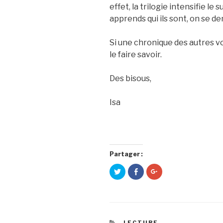
effet, la trilogie intensifie le
apprends qui ils sont, on se d
Si une chronique des autres vo
le faire savoir.
Des bisous,
Isa
Partager :
C
C
C
l
l
l
i
i
i
q
q
q
u
u
u
e
e
e
z
z
z
p
p
p
o
o
o
CATÉGORIES
LECTURE