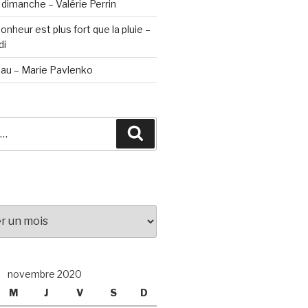
 dimanche – Valérie Perrin
nheur est plus fort que la pluie –
di
seau – Marie Pavlenko
Recherche
novembre 2020
M
J
V
S
D