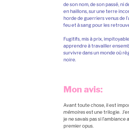
de son nom, de son passé, ni de 
en haillons, sur une terre inc
horde de guerriers venus de l
feu et à sang pour les retrouve
Fugitifs, mis à prix, impitoyab
apprendre à travailler ensembl
survivre dans un monde où rè
noire.
Mon avis:
Avant toute chose, il est impo
mémoires
est une trilogie. J
je ne savais pas si l’ambiance a
premier opus.