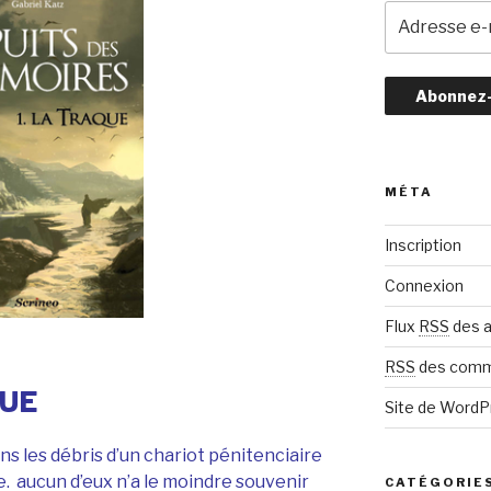
A
d
r
e
s
s
e
e
MÉTA
-
m
Inscription
a
i
Connexion
l
Flux
RSS
des a
RSS
des comm
QUE
Site de Word
s les débris d’un chariot pénitenciaire
 aucun d’eux n’a le moindre souvenir
CATÉGORIE