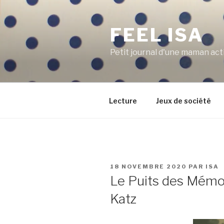
Aller
au
FEEL ISA
contenu
principal
Petit journal d'une maman act
Lecture
Jeux de société
PUBLIÉ
18 NOVEMBRE 2020
PAR
ISA
LE
Le Puits des Mémoi
Katz