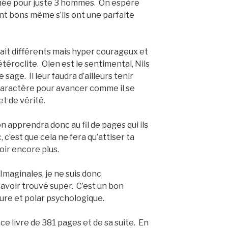
mée pour juste 3 hommes. On espère
 sent bons même s’ils ont une parfaite
ait différents mais hyper courageux et
téroclite. Olen est le sentimental, Nils
 sage. Il leur faudra d’ailleurs tenir
caractère pour avancer comme il se
et de vérité.
on apprendra donc au fil de pages qui ils
c, c’est que cela ne fera qu’attiser ta
oir encore plus.
 Imaginales, je ne suis donc
l’avoir trouvé super. C’est un bon
ure et polar psychologique.
 livre de 381 pages et de sa suite. En