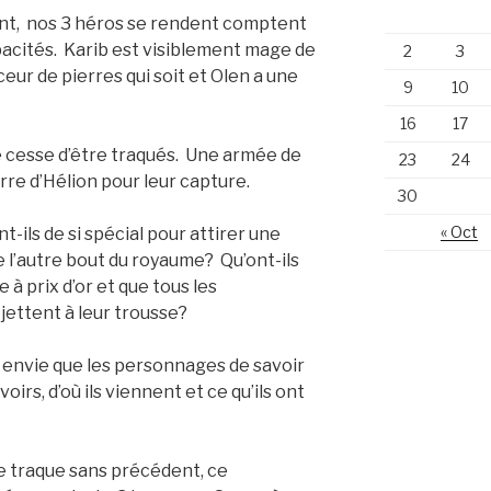
nt, nos 3 héros se rendent comptent
pacités. Karib est visiblement mage de
2
3
nceur de pierres qui soit et Olen a une
9
10
16
17
 de cesse d’être traqués. Une armée de
23
24
re d’Hélion pour leur capture.
30
« Oct
-ils de si spécial pour attirer une
 l’autre bout du royaume? Qu’ont-ils
e à prix d’or et que tous les
jettent à leur trousse?
nt envie que les personnages de savoir
voirs, d’où ils viennent et ce qu’ils ont
 traque sans précédent, ce