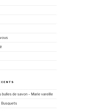
 vous
té
d
ÉCENTS
s bulles de savon – Marie vareille
a Busquets