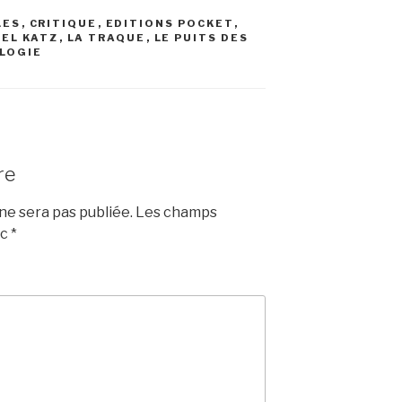
LES
,
CRITIQUE
,
EDITIONS POCKET
,
EL KATZ
,
LA TRAQUE
,
LE PUITS DES
ILOGIE
re
e sera pas publiée.
Les champs
ec
*