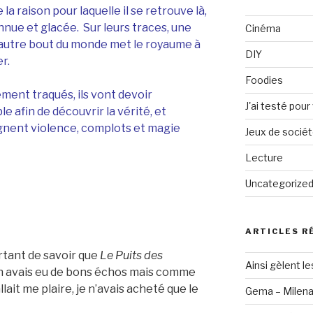
la raison pour laquelle il se retrouve là,
onnue et glacée. Sur leurs traces, une
Cinéma
’autre bout du monde met le royaume à
DIY
r.
Foodies
lement traqués, ils vont devoir
J'ai testé pour
e afin de découvrir la vérité, et
gnent violence, complots et magie
Jeux de socié
Lecture
Uncategorize
ARTICLES R
rtant de savoir que
Le Puits des
Ainsi gèlent le
’en avais eu de bons échos mais comme
llait me plaire, je n’avais acheté que le
Gema – Milen